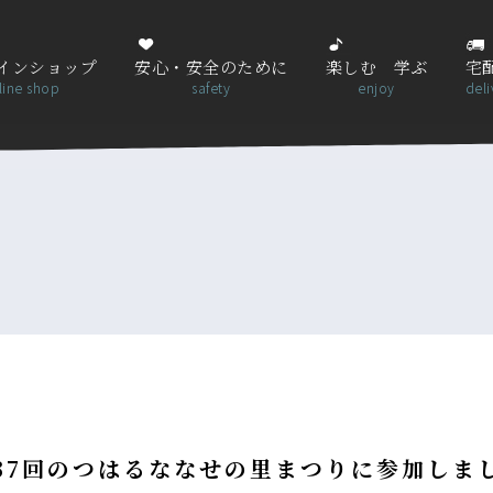
インショップ
安心・安全のために
楽しむ 学ぶ
宅
line shop
safety
enjoy
deli
37回のつはるななせの里まつりに参加しま