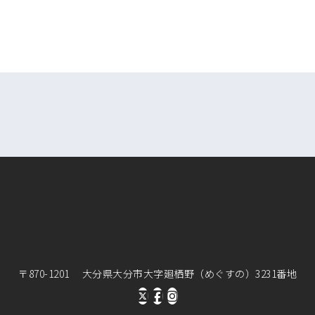
〒870-1201 大分県大分市大字廻栖野（めぐすの）3231番地