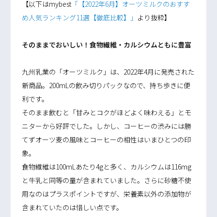
【以下はmybest
「【2022年6月】オーツミルクのおすす
め人気ランキング11選【徹底比較】」
より抜粋】
そのままでおいしい！食物繊維・カルシウムともに豊富
九州乳業の「オーツミルク」は、2022年4月に発売された
新商品。200mLの飲み切りパックなので、持ち歩きに便
利です。
そのまま飲むと「甘みとコクがほどよく味わえる」とモ
ニターから好評でした。しかし、コーヒーの渋みには勝
てずオーツ麦の風味とコーヒーの相性はいまひとつの印
象。
食物繊維は100mLあたり4gと多く、カルシウムは116mg
と牛乳と同等の量が含まれていました。さらに砂糖不使
用なのはプラスポイントですが、栄養素以外の添加物が
含まれていたのは惜しい点です。