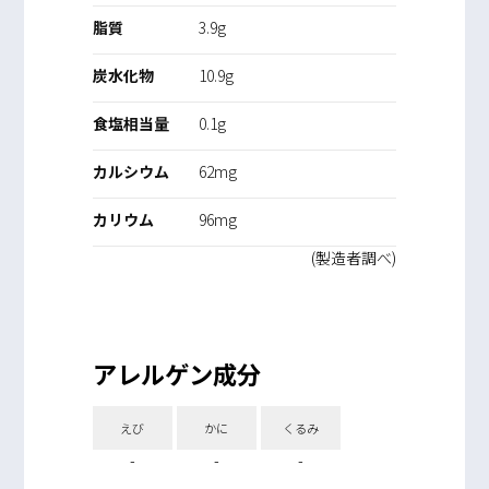
脂質
3.9g
炭水化物
10.9g
食塩相当量
0.1g
カルシウム
62mg
カリウム
96mg
(製造者調べ)
アレルゲン成分
えび
かに
くるみ
-
-
-