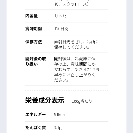
Ｋ、スクラロース）
内容量
1,050g
賞味期間
120日間
保存方法
直射日光をさけ、冷所に
保存してください。
開封後の取
開封後は、冷蔵庫に保
り扱い
存の上、賞味期間にか
かわらず、できるだけお
早めにお召し上がりく
ださい。
栄養成分表示
100g当たり
エネルギー
91kcal
たんぱく質
3.1g