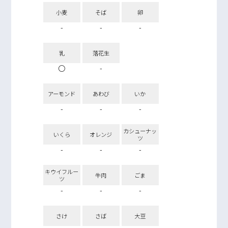
小麦
そば
卵
-
-
-
乳
落花生
〇
-
アーモンド
あわび
いか
-
-
-
カシューナッ
いくら
オレンジ
ツ
-
-
-
キウイフルー
牛肉
ごま
ツ
-
-
-
さけ
さば
大豆