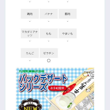
-
-
-
鶏肉
バナナ
豚肉
-
-
-
マカダミアナ
もも
やまいも
ッツ
-
-
-
りんご
ゼラチン
-
〇