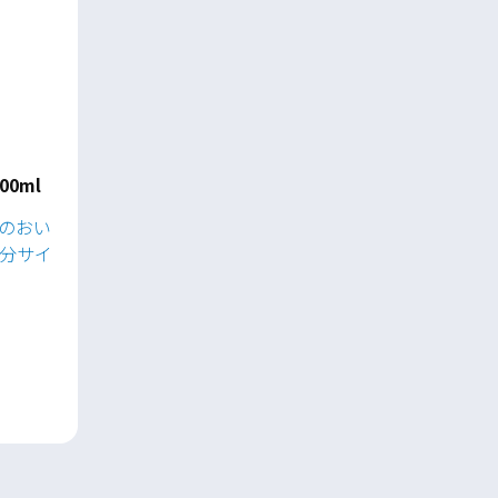
0ml
のおい
分サイ