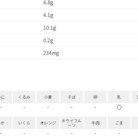
6.8g
4.1g
10.1g
0.2g
234mg
かに
くるみ
小麦
そば
卵
乳
-
-
-
-
-
〇
キウイフル
いか
いくら
オレンジ
牛肉
ごま
ーツ
-
-
-
-
-
-