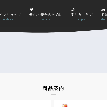
インショップ
安心・安全のために
楽しむ 学ぶ
宅
line shop
safety
enjoy
deli
商品案内