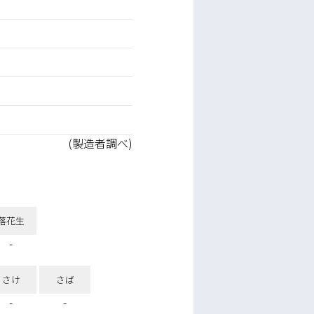
(製造者調べ)
落花生
-
さけ
さば
-
-