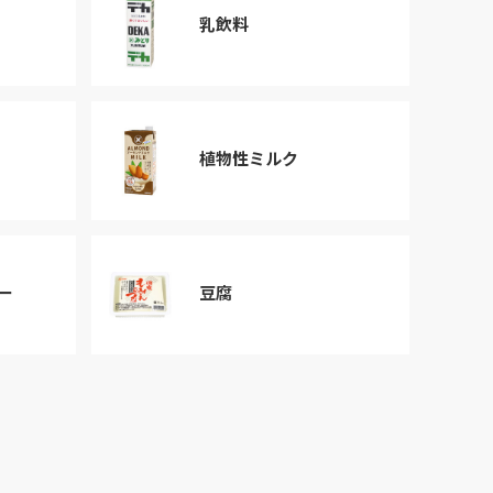
乳飲料
植物性ミルク
ー
豆腐