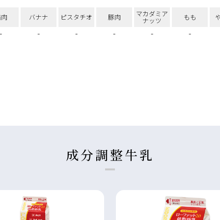
マカダミア
鶏肉
バナナ
ピスタチオ
豚肉
もも
ナッツ
-
-
-
-
-
-
成分調整牛乳