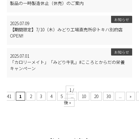
製品の一時製造休止（休売）のご案内
お知らせ
2025.07.09
【期間限定】7/10（木）みどり工場直売所＠トキハ別府店
OPEN!!
お知らせ
2025.07.01
「カロリーメイト」「みどり牛乳」#こころとからだの栄養
キャンペーン
1 /
41
1
2
3
4
5
...
10
20
30
...
»
後 »